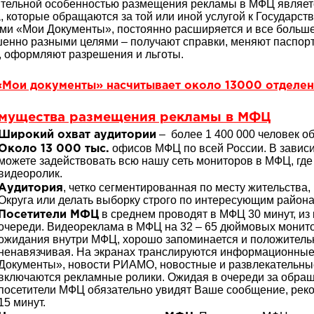
тельной особенностью размещения рекламы в МФЦ является
, которые обращаются за той или иной услугой к Государств
ми «Мои Документы», постоянно расширяется и все больше
енно разными целями – получают справки, меняют паспорт
, оформляют разрешения и льготы.
Мои документы» насчитывает около 13000 отделен
мущества размещения рекламы в МФЦ
– более 1 400 000 человек 
Широкий охват аудитории
офисов МФЦ по всей России. В зависи
Около 13 000 тыс.
можете задействовать всю нашу сеть мониторов в МФЦ, где
видеоролик.
, четко сегментированная по месту жительства
Аудитория
Округа или делать выборку строго по интересующим района
в среднем проводят в МФЦ 30 минут, из 
Посетители МФЦ
очереди. Видеореклама в МФЦ на 32 – 65 дюймовых монито
ожидания внутри МФЦ, хорошо запоминается и положительн
ненавязчивая. На экранах транслируются информационные
Документы», новости РИАМО, новостные и развлекательны
включаются рекламные ролики. Ожидая в очереди за обраще
посетители МФЦ обязательно увидят Ваше сообщение, реком
15 минут.