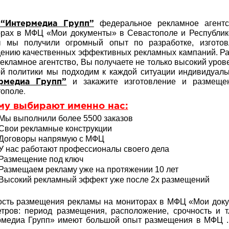
федеральное рекламное агентс
“Интермедиа Групп”
рах в МФЦ «Мои документы» в Севастополе и Республике
ы мы получили огромный опыт по разработке, изгото
ению качественных эффективных рекламных кампаний. Р
екламное агентство, Вы получаете не только высокий урове
й политики мы подходим к каждой ситуации индивидуаль
и закажите изготовление и размещ
рмедиа Групп”
.
тополе
му выбирают именно нас:
Мы выполнили более 5500 заказов
Свои рекламные конструкции
Договоры напрямую с МФЦ
У нас работают профессионалы своего дела
Размещение под ключ
Размещаем рекламу уже на протяжении 10 лет
Высокий рекламный эффект уже после 2х размещений
сть размещения рекламы на мониторах в МФЦ «Мои доку
тров: период размещения, расположение, срочность и 
рмедиа Групп» имеют большой опыт
размещения в МФЦ . 