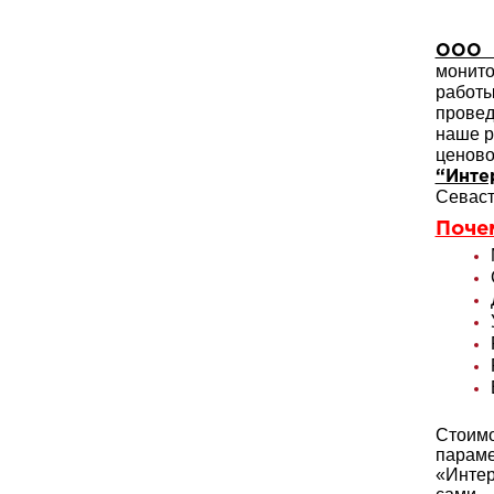
ООО 
монито
работ
провед
наше р
ценово
“Инте
Севас
Поче
Стоимо
параме
«Инте