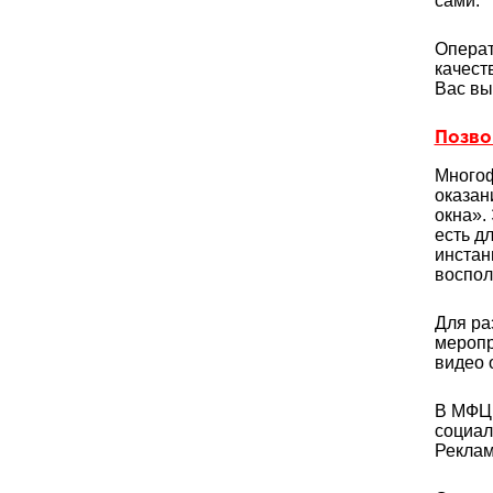
сами.
Операт
качест
Вас вы
Позвон
Многоф
оказан
окна».
есть д
инстан
воспол
Для ра
меропр
видео 
В МФЦ 
социал
Реклам