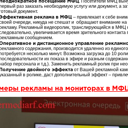
. Посетители МФЦ вын
Неоднократное посещение МФЦ
первый раз заказать необходимую услугу или документ, а за
готовый документ.
– привлекает к себе вни
Эффективная реклама в МФЦ
своей очереди, никуда не спешат и обращают внимание на
рекламу. Рекламный видеоролик, транслирующийся в МФЦ н
следовательно, увеличивается время зрительного контакта
рекламным сообщением.
Оперативное и дистанционное управление рекламн
рекламного содержания, производится удаленно из единого
потребуется несколько минут. Возможна загрузка до 10 ро
последовательности их показа в эфире и разным содержани
набор персонала и т.д.). Заменить рекламный ролик при не
от Вашей рекламной камп
Получение двойного эффекта
указанный в ролике, даст дополнительный эффект – привле
меры рекламы на мониторах в МФЦ