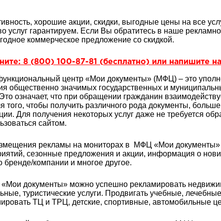
ивность, хорошие акции, скидки, выгодные цены на все услу
во услуг гарантируем. Если Вы обратитесь в наше рекламн
годное коммерческое предложение со скидкой.
ите: 8 (800) 100-87-81 (бесплатно) или напишите на
ункциональный центр «Мои документы» (МФЦ) – это уполн
ия общественно значимых государственных и муниципальн
 Это означает, что при обращении гражданин взаимодейств
ля того, чтобы получить различного рода документы, больш
ции. Для получения некоторых услуг даже не требуется об
ьзоваться сайтом.
змещения рекламы на мониторах в МФЦ «Мои документы» 
иятий, сезонные предложения и акции, информация о нови
о бренде/компании и многое другое.
«Мои документы» можно успешно рекламировать недвижимо
ьные, туристические услуги. Продвигать учебные, лечебные
ировать ТЦ и ТРЦ, детские, спортивные, автомобильные ц