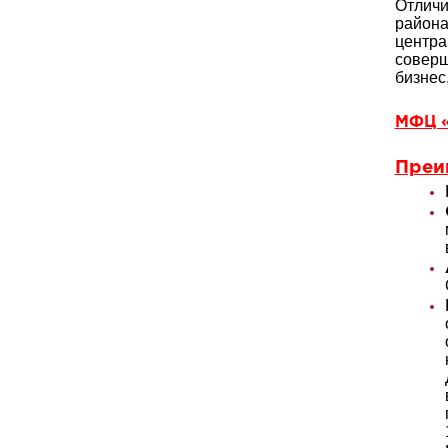
Отличи
района
центра
соверш
бизнес
МФЦ «
Преи