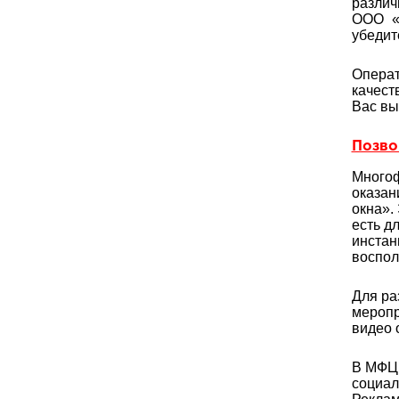
различ
ООО «
убедит
Операт
качест
Вас вы
Позвон
Многоф
оказан
окна».
есть д
инстан
воспол
Для ра
меропр
видео 
В МФЦ 
социал