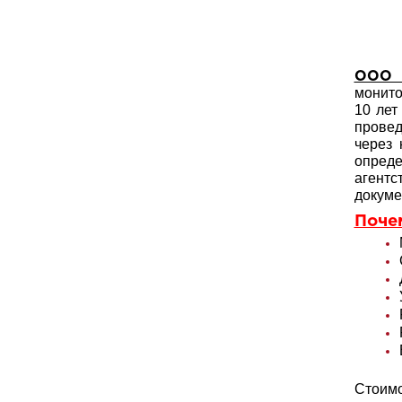
ООО 
монито
10 лет
провед
через 
опреде
агент
докуме
Поче
Стоим