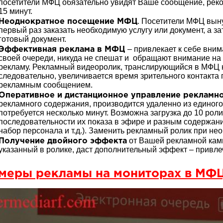
посетители МФЦ обязательно увидят Ваше сообщение, реком
15 минут.
. Посетители МФЦ вын
Неоднократное посещение МФЦ
первый раз заказать необходимую услугу или документ, а за
готовый документ.
– привлекает к себе вни
Эффективная реклама в МФЦ
своей очереди, никуда не спешат и обращают внимание на
рекламу. Рекламный видеоролик, транслирующийся в МФЦ н
следовательно, увеличивается время зрительного контакта
рекламным сообщением.
Оперативное и дистанционное управление рекламн
рекламного содержания, производится удаленно из единого
потребуется несколько минут. Возможна загрузка до 10 ро
последовательности их показа в эфире и разным содержани
набор персонала и т.д.). Заменить рекламный ролик при не
от Вашей рекламной камп
Получение двойного эффекта
указанный в ролике, даст дополнительный эффект – привле
меры рекламы на мониторах в МФЦ