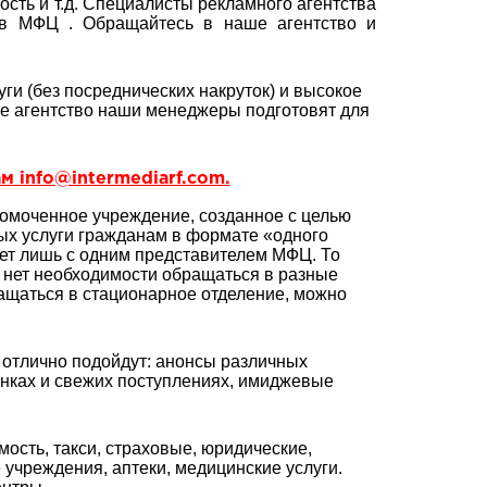
сть и т.д. Специалисты рекламного агентства
в МФЦ . Обращайтесь в наше агентство и
ги (без посреднических накруток) и высокое
ое агентство наши менеджеры подготовят для
м info@intermediarf.com.
омоченное учреждение, созданное с целью
ых услуги гражданам в формате «одного
ует лишь с одним представителем МФЦ. То
е нет необходимости обращаться в разные
ращаться в стационарное отделение, можно
отлично подойдут: анонсы различных
нках и свежих поступлениях, имиджевые
сть, такси, страховые, юридические,
 учреждения, аптеки, медицинские услуги.