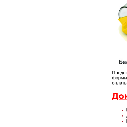
Предпо
формы 
оплаты
До