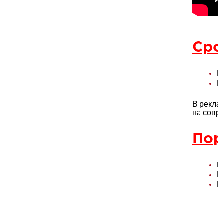
Ср
В рекл
на сов
Пор