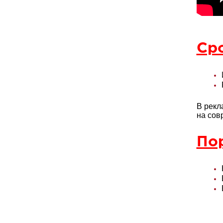
Ср
В рекл
на сов
Пор