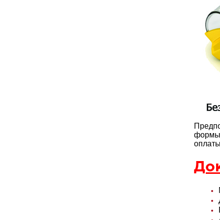
Предпо
формы 
оплаты
До