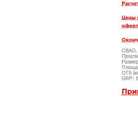
Расче
Цены 
оферт
Оконч
СВАО, 
Проспе
Размер
Площад
OTS (к
GRP: 6
При