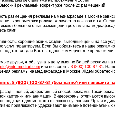
Размещаем рекламу уже на протяжении 10 лет
Высокий рекламный эффект уже после 2х размещений
сть размещения рекламы на медиафасаде в Москве зависи
ения, хронометраж ролика, количество показов и т.д. Спе
 имеют большой опыт
размещения рекламы на медиафасаде
есь сами.
ивность, хорошие акции, скидки, выгодные цены на все услу
во услуг гарантируем. Если Вы обратитесь в наше рекламн
е подготовят для Вас выгодное коммерческое предложение 
мые друзья, чтобы узнать цену именно Вашей рекламы на 
info@intermediarf.com
или позвонить:
8 (800) 100-87-81
. Наш
ения рекламы на медиафасаде в Москве. Ждем обратной с
ите: 8 (800) 100-87-81 (бесплатно) или напишите на
асад – новый, эффективный способ рекламы. Такой рекла
ной картинки или анимации. Видеоэкраны отличаются высок
но подходят для монтажа в сложных условиях. Яркая и ди
ивно привлекают и удерживают внимание потенциальных к