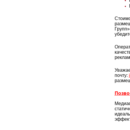
Стоимо
размещ
Групп»
убедит
Операт
качест
реклам
Уважае
почту:
размещ
Позвон
Медиаф
статич
идеаль
эффект