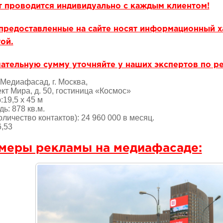
т проводится индивидуально с каждым клиентом!
предоставленные на сайте носят информационный х
ой.
ательную сумму уточняйте у наших экспертов по р
Медиафасад, г. Москва,
кт Мира, д. 50, гостиница «Космос»
:19,5 х 45 м
ь: 878 кв.м.
оличество контактов): 24 960 000 в месяц.
,53
меры рекламы на медиафасаде: