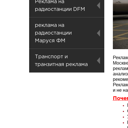
Реклама на
радиостанции DFM
реклама на
радиостанции
Маруся ФМ
Транспорт и
Реклам
Москв
транзитная реклама
рекла
анализ
рекоме
Реклам
и не н
Поче