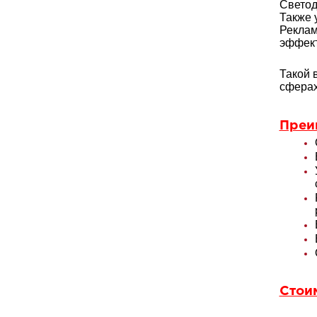
Светод
Также 
Реклам
эффект
Такой 
сферах
Преи
Стои