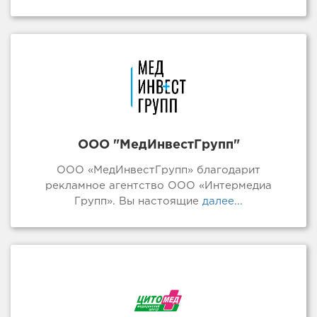
ООО "МедИнвестГрупп"
ООО «МедИнвестГрупп» благодарит
рекламное агентство ООО «Интермедиа
Групп». Вы настоящие
далее...