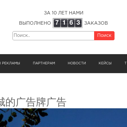
ЗА 10 ЛЕТ НАМИ
7
1
6
3
ВЫПОЛНЕНО
ЗАКАЗОВ
Поиск
Ы РЕКЛАМЫ
ПАРТНЕРАМ
НОВОСТИ
КЕЙСЫ
Т
城的广告牌广告