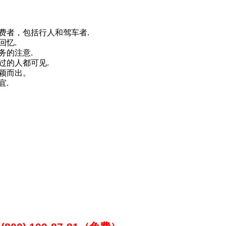
费者，包括行人和驾车者.
回忆.
务的注意.
过的人都可见.
颖而出。
宜.