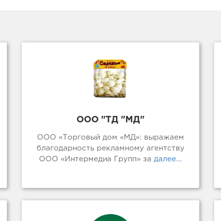
ООО "ТД "МД"
ООО «Торговый дом «МД»: выражаем
благодарность рекламному агентству
ООО «Интермедиа Групп» за
далее...