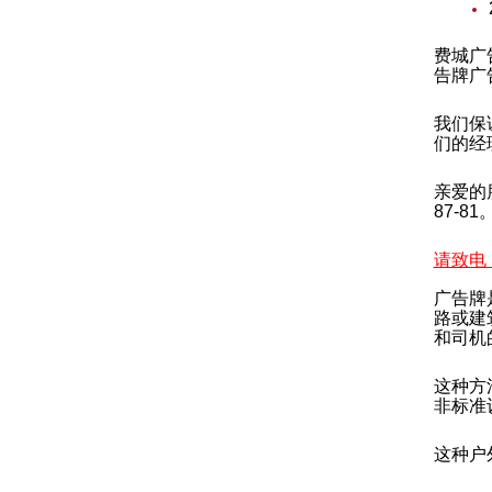
费城广
告牌广
我们保
们的经
亲爱的朋
87-
请致电：8
广告牌
路或建
和司机
这种方
非标准
这种户