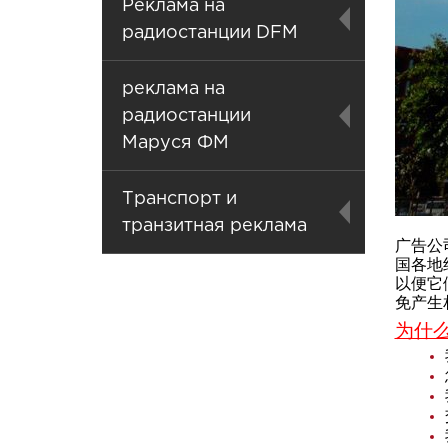
Реклама на
радиостанции DFM
реклама на
радиостанции
Маруся ФМ
Транспорт и
транзитная реклама
广告公司
国各地
以便它
免产生
为什