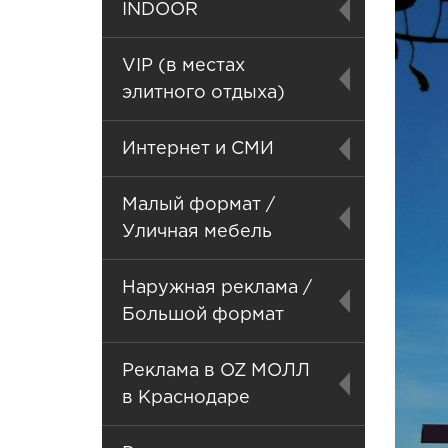
INDOOR
VIP (в местах
элитного отдыха)
Интернет и СМИ
Малый формат /
Уличная мебель
Наружная реклама /
Большой формат
Реклама в OZ МОЛЛ
в Краснодаре