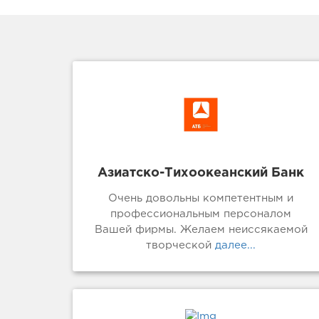
Азиатско-Тихоокеанский Банк
Очень довольны компетентным и
профессиональным персоналом
Вашей фирмы. Желаем неиссякаемой
творческой
далее...