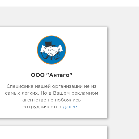
ООО "Антаго"
Специфика нашей организации не из
самых легких. Но в Вашем рекламном
агентстве не побоялись
сотрудничества
далее...