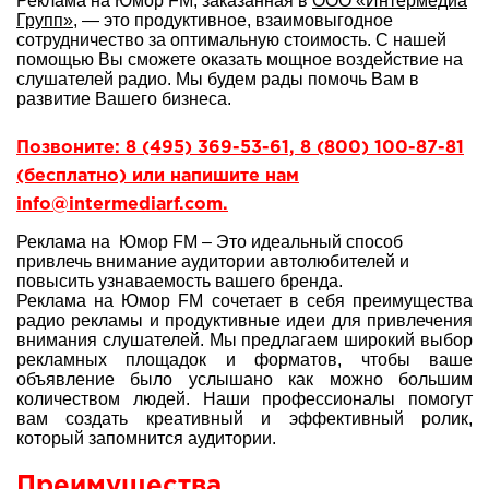
Реклама на Юмор FM, заказанная в
ООО «Интермедиа
Групп»
, — это продуктивное, взаимовыгодное
сотрудничество за оптимальную стоимость. С нашей
помощью Вы сможете оказать мощное воздействие на
слушателей радио. Мы будем рады помочь Вам в
развитие Вашего бизнеса.
Позвоните: 8 (495) 369-53-61, 8 (800) 100-87-81
(бесплатно) или напишите нам
info@intermediarf.com.
Реклама на Юмор FM – Это идеальный способ
привлечь внимание аудитории автолюбителей и
повысить узнаваемость вашего бренда.
Реклама на Юмор FM сочетает в себя преимущества
радио рекламы и продуктивные идеи для привлечения
внимания слушателей. Мы предлагаем широкий выбор
рекламных площадок и форматов, чтобы ваше
объявление было услышано как можно большим
количеством людей. Наши профессионалы помогут
вам создать креативный и эффективный ролик,
который запомнится аудитории.
Преимущества