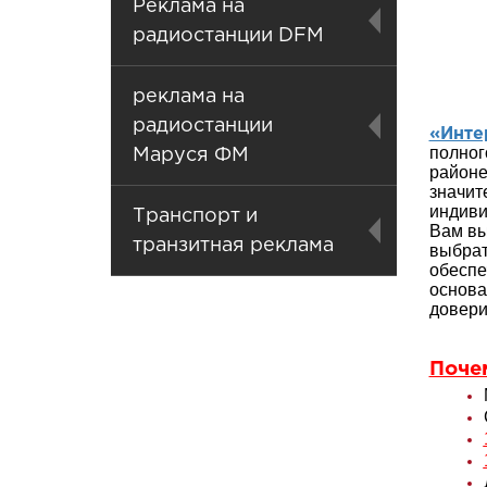
Реклама на
радиостанции DFM
реклама на
радиостанции
«Инте
полног
Маруся ФМ
районе
значи
индиви
Транспорт и
Вам вы
транзитная реклама
выбра
обеспе
основа
довери
Поче