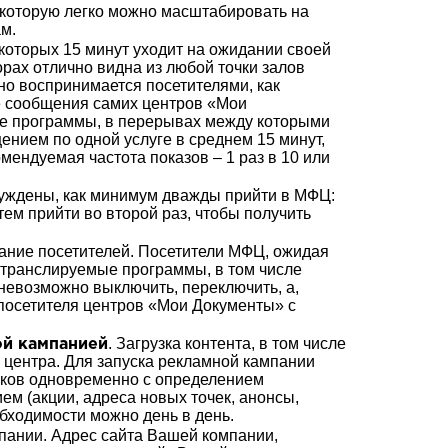
, которую легко можно масштабировать на
м.
которых 15 минут уходит на ожидании своей
рах отлично видна из любой точки залов
о воспринимается посетителями, как
 сообщения самих центров «Мои
е программы, в перерывах между которыми
нием по одной услуге в среднем 15 минут,
ендуемая частота показов – 1 раз в 10 или
уждены, как минимум дважды прийти в МФЦ:
тем прийти во второй раз, чтобы получить
мание посетителей. Посетители МФЦ, ожидая
 транслируемые программы, в том числе
евозможно выключить, переключить, а,
 посетителя центров «Мои Документы» с
. Загрузка контента, в том числе
ой кампанией
 центра. Для запуска рекламной кампании
ликов одновременно с определением
ем (акции, адреса новых точек, анонсы,
обходимости можно день в день.
ании. Адрес сайта Вашей компании,