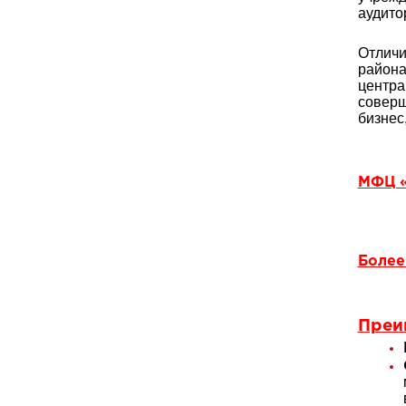
аудито
Отличи
района
центра
соверш
бизнес
МФЦ «
Более
Преи