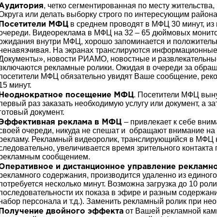
, четко сегментированная по месту жительства
Аудитория
Округа или делать выборку строго по интересующим района
в среднем проводят в МФЦ 30 минут, из 
Посетители МФЦ
очереди. Видеореклама в МФЦ на 32 – 65 дюймовых монито
ожидания внутри МФЦ, хорошо запоминается и положительн
ненавязчивая. На экранах транслируются информационные
Документы», новости РИАМО, новостные и развлекательны
включаются рекламные ролики. Ожидая в очереди за обраще
посетители МФЦ обязательно увидят Ваше сообщение, реком
15 минут.
. Посетители МФЦ вын
Неоднократное посещение МФЦ
первый раз заказать необходимую услугу или документ, а за
готовый документ.
– привлекает к себе вни
Эффективная реклама в МФЦ
своей очереди, никуда не спешат и обращают внимание на
рекламу. Рекламный видеоролик, транслирующийся в МФЦ н
следовательно, увеличивается время зрительного контакта
рекламным сообщением.
Оперативное и дистанционное управление рекламн
рекламного содержания, производится удаленно из единого
потребуется несколько минут. Возможна загрузка до 10 ро
последовательности их показа в эфире и разным содержани
набор персонала и т.д.). Заменить рекламный ролик при не
от Вашей рекламной камп
Получение двойного эффекта