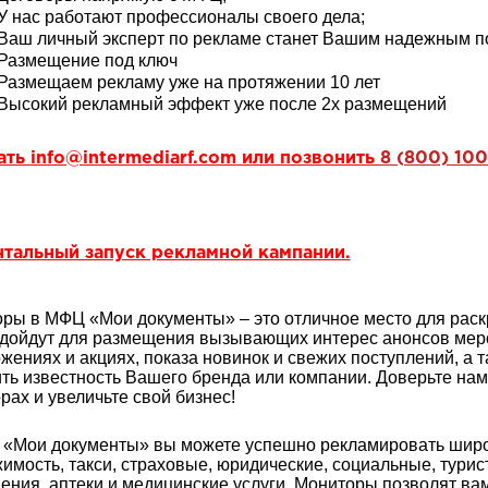
У нас работают профессионалы своего дела;
Ваш личный эксперт по рекламе станет Вашим надежным 
Размещение под ключ
Размещаем рекламу уже на протяжении 10 лет
Высокий рекламный эффект уже после 2х размещений
ать
info@intermediarf.com
или позвонить
8 (800) 100
тальный запуск рекламной кампании.
ры в МФЦ «Мои документы» – это отличное место для раск
дойдут для размещения вызывающих интерес анонсов мер
жениях и акциях, показа новинок и свежих поступлений, а 
ть известность Вашего бренда или компании. Доверьте на
рах и увеличьте свой бизнес!
«Мои документы» вы можете успешно рекламировать широки
имость, такси, страховые, юридические, социальные, турис
ения, аптеки и медицинские услуги. Мониторы позволят ва