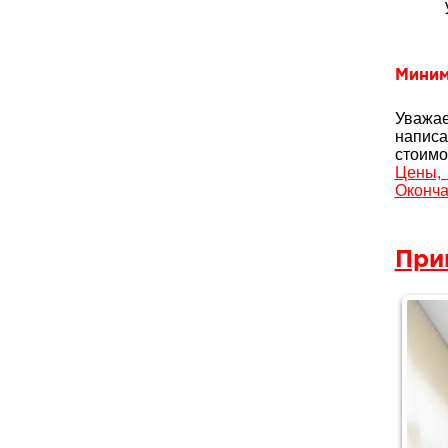
Миним
Уважае
написа
стоимо
Цены,
Оконча
При