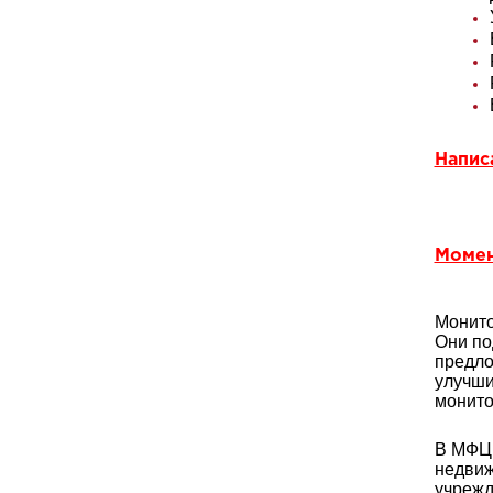
Напис
Момен
Монито
Они по
предло
улучши
монито
В МФЦ 
недвиж
учрежд