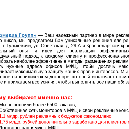
— Ваш надежный партнер в мире реклам
рмедиа Групп»
о цикла, мы предлагаем Вам уникальные решения для р
, г. Гулькевичи, ул. Советская, д. 29 А и Краснодарском к
тельный опыт и идеи для реализации эффективны
дуальный подход к каждому клиенту и профессионально
брать наиболее эффективные методы размещения реклам
ть нужные адреса офисов МФЦ, чтобы достичь макс
чивает максимальную защиту Ваших прав и интересов. Мы 
нное на юридическом договоре, который исключает воз
е и прилагаем все усилия, чтобы выполнить все наши обяза
му выбирают именно нас:
Мы выполнили более 6500 заказов;
Собственная сеть мониторов в МФЦ и свои рекламные конс
1.1 млдр. рублей рекламных бюджетов сэкономлено;
1.75 млдр. рублей дополнительно заработано для клиентов
Договоры напрямую с МФЦ;