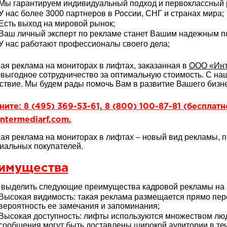
Мы гарантируем индивидуальный подход и первоклассный р
У нас более 3000 партнеров в России, СНГ и странах мира;
Есть выход на мировой рынок;
Ваш личный эксперт по рекламе станет Вашим надежным 
У нас работают профессионалы своего дела;
ая реклама на мониторах в лифтах, заказанная в
ООО «Инт
выгодное сотрудничество за оптимальную стоимость. С н
ствие. Мы будем рады помочь Вам в развитие Вашего бизне
ите: 8 (495) 369-53-61, 8 (800) 100-87-81 (бесплат
ntermediarf.com.
ая реклама на мониторах в лифтах – новый вид рекламы,
иальных покупателей.
имущества
выделить следующие преимущества кадровой рекламы на 
Высокая видимость: такая реклама размещается прямо пер
вероятность ее замечания и запоминания;
Высокая доступность: лифты используются множеством лю
сообщения могут быть доставлены широкой аудитории в теч