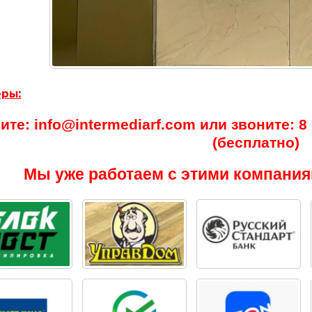
ры:
те: info@intermediarf.com или звоните: 8 (
(бесплатно)
Мы уже работаем с этими компания