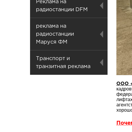
Реклама на
радиостанции DFM
реклама на
радиостанции
Маруся ФМ
Транспорт и
транзитная реклама
ООО «
кадров
федера
лифта
агентс
хорошо
Поче