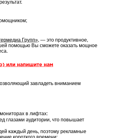
езультат.
помощником;
ермедиа Групп»
, — это продуктивное,
ашей помощью Вы сможете оказать мощное
са.
но) или напишите нам
 позволяющий завладеть вниманием
мониторах в лифтах:
ед глазами аудитории, что повышает
дей каждый день, поэтому рекламные
ение короткого времени;