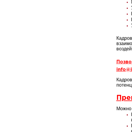
Кадров
взаимо
воздей
Позвон
info@i
Кадров
потенц
Пре
Можно 